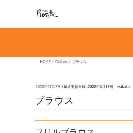
コ
ナ
ン
ビ
テ
ゲ
ン
ー
ツ
シ
へ
ョ
ス
ン
キ
に
ッ
移
HOME
Clothes
ブラウス
プ
動
2022年6月17日
/ 最終更新日時 :
2022年6月17日
wakako
ブラウス
フリルブラウス