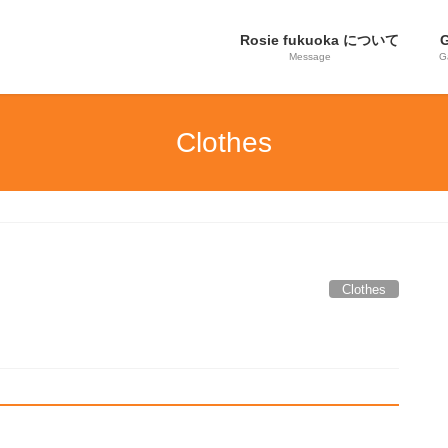
Rosie fukuoka について
G
Message
G
Clothes
Clothes