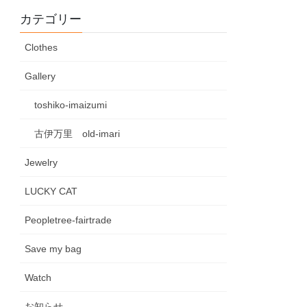
カテゴリー
Clothes
Gallery
toshiko-imaizumi
古伊万里 old-imari
Jewelry
LUCKY CAT
Peopletree-fairtrade
Save my bag
Watch
お知らせ