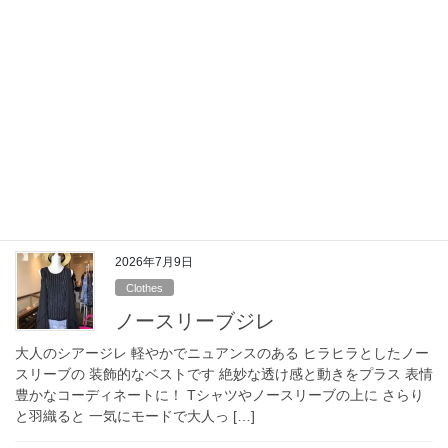
た ❣ まだまだ夏 […]
2026年7月11日
Clothes
カットソー
シンプル可愛いカットソー ご覧いただきありがとうございます。
一見シンプルですが袖のプリーツや 襟のあき具合や少しコクーン
な シルエットなど 細やかに気配りがあるカットソーです 心地よ
い柔らかな生地です スカートやパン […]
2026年7月9日
Clothes
ノースリーブジレ
大人のシアージレ 軽やかでニュアンスのある ヒラヒラとしたノー
スリーブの 装飾的なベストです 絶妙な透け感と動きをプラス 表情
豊かなコーディネートに！ Tシャツやノースリーブの上に さらり
と羽織ると 一気にモードで大人っ […]