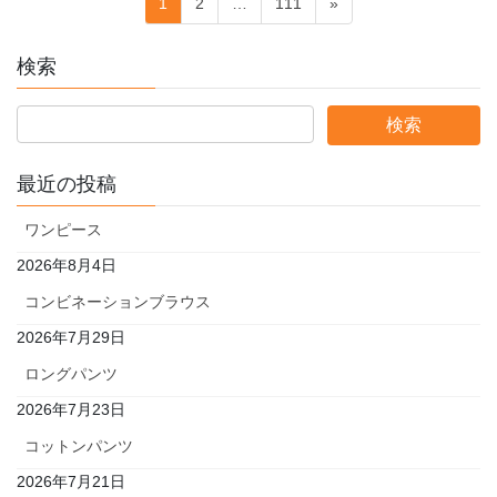
固
固
固
1
2
…
111
»
稿
定
定
定
ペ
ペ
ペ
の
検索
ー
ー
ー
ペ
ジ
ジ
ジ
ー
ジ
最近の投稿
送
り
ワンピース
2026年8月4日
コンビネーションブラウス
2026年7月29日
ロングパンツ
2026年7月23日
コットンパンツ
2026年7月21日