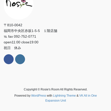
〒810-0042
福岡市中央区赤坂1-5-5 １階店舗
℡ fax 092-752-0771
open11:00 close19:00
祝日 休み
Copyright © Rosie's Room All Rights Reserved.
Powered by
WordPress
with
Lightning Theme
&
VK All in One
Expansion Unit