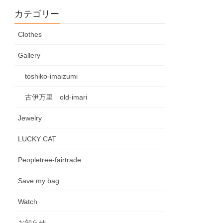
カテゴリー
Clothes
Gallery
toshiko-imaizumi
古伊万里 old-imari
Jewelry
LUCKY CAT
Peopletree-fairtrade
Save my bag
Watch
お知らせ