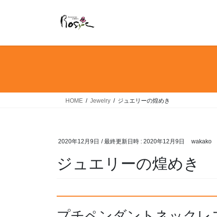
コ
ナ
ン
ビ
テ
ゲ
ン
ー
ツ
シ
へ
ョ
ス
ン
キ
に
ッ
移
HOME
Jewelry
ジュエリーの煌めき
プ
動
2020年12月9日
/ 最終更新日時 :
2020年12月9日
wakako
ジュエリーの煌めき
プチペンダントネックレ