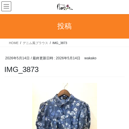
コ
ナ
ン
ビ
テ
ゲ
ン
ー
投稿
ツ
シ
へ
ョ
ス
ン
HOME
デニム風ブラウス
IMG_3873
キ
に
ッ
移
プ
動
2026年5月14日
/ 最終更新日時 :
2026年5月14日
wakako
IMG_3873