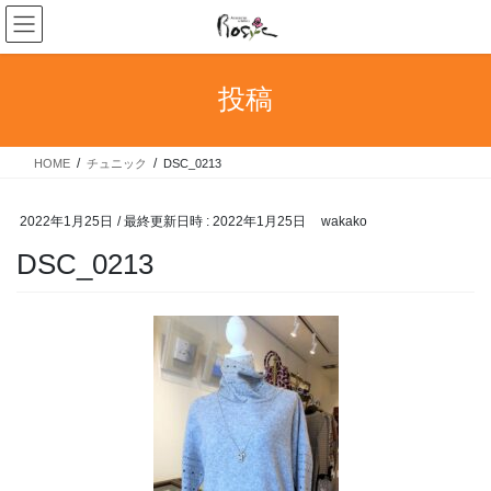
コ
ナ
ン
ビ
テ
ゲ
ン
ー
投稿
ツ
シ
へ
ョ
ス
ン
HOME
チュニック
DSC_0213
キ
に
ッ
移
プ
動
2022年1月25日
/ 最終更新日時 :
2022年1月25日
wakako
DSC_0213